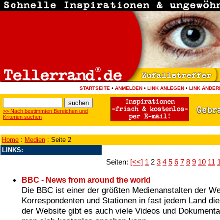
•
•
•
STARTSEITE
ANMELDEN
LINK ANLEGEN
LINK ÄNDER
>> Nach bestimmten Bereichen und
Kriterien suchen
Home
:
Medien
: Seite 2
LINKS:
Seiten:
[<<]
1
2
3
4
5
6
7
8
9
10
11
BBC - News from around the world
Die BBC ist einer der größten Medienanstalten der We
Korrespondenten und Stationen in fast jedem Land die
der Website gibt es auch viele Videos und Dokumentat