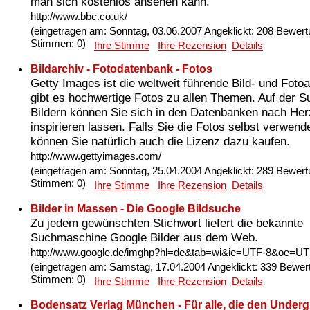
man sich kostenlos ansehen kann.
http://www.bbc.co.uk/
(eingetragen am: Sonntag, 03.06.2007 Angeklickt: 208 Bewert
Stimmen: 0)
Ihre Stimme
Ihre Rezension
Details
Bildarchiv - Fotodatenbank - Fotos
Getty Images ist die weltweit führende Bild- und Fotoa
gibt es hochwertige Fotos zu allen Themen. Auf der 
Bildern können Sie sich in den Datenbanken nach Her
inspirieren lassen. Falls Sie die Fotos selbst verwend
können Sie natürlich auch die Lizenz dazu kaufen.
http://www.gettyimages.com/
(eingetragen am: Sonntag, 25.04.2004 Angeklickt: 289 Bewert
Stimmen: 0)
Ihre Stimme
Ihre Rezension
Details
Bilder in Massen - Die Google Bildsuche
Zu jedem gewünschten Stichwort liefert die bekannte
Suchmaschine Google Bilder aus dem Web.
http://www.google.de/imghp?hl=de&tab=wi&ie=UTF-8&oe=U
(eingetragen am: Samstag, 17.04.2004 Angeklickt: 339 Bewer
Stimmen: 0)
Ihre Stimme
Ihre Rezension
Details
Bodensatz Verlag München - Für alle, die den Under