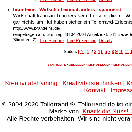
brandeins - Wirtschaft einmal anders - spannend
Wirtschaft kann auch anders sein. Für alle, die mit Wi
gar nichts am Hut haben sicher ein Tellerrand-Erlebnis
http://www.brandeins.de/
(eingetragen am: Sonntag, 18.04.2004 Angeklickt: 541 Bewert
Stimmen: 2)
Ihre Stimme
Ihre Rezension
Details
Seiten:
[<<]
1
2
3
4
5
6
7
8
9
10
11
•
•
•
STARTSEITE
ANMELDEN
LINK ANLEGEN
LINK ÄNDER
Kreativitätstraining
|
Kreativitätstechniken
|
Kr
Kontakt
|
Impres
© 2004-2020 Tellerrand ®. Tellerrand.de ist e
Marke von:
Knack die Nuss! 
Alle Rechte vorbehalten. Wir sind nicht vera