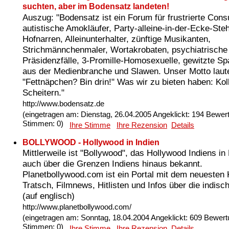
suchten, aber im Bodensatz landeten!
Auszug: "Bodensatz ist ein Forum für frustrierte Consu
autistische Amokläufer, Party-alleine-in-der-Ecke-Steh
Hofnarren, Alleinunterhalter, zünftige Musikanten,
Strichmännchenmaler, Wortakrobaten, psychiatrische
Präsidenzfälle, 3-Promille-Homosexuelle, gewitzte 
aus der Medienbranche und Slawen. Unser Motto laute
"Fettnäpchen? Bin drin!" Was wir zu bieten haben: Kol
Scheitern."
http://www.bodensatz.de
(eingetragen am: Dienstag, 26.04.2005 Angeklickt: 194 Bewer
Stimmen: 0)
Ihre Stimme
Ihre Rezension
Details
BOLLYWOOD - Hollywood in Indien
Mittlerweile ist "Bollywood", das Hollywood Indiens i
auch über die Grenzen Indiens hinaus bekannt.
Planetbollywood.com ist ein Portal mit dem neuesten 
Tratsch, Filmnews, Hitlisten und Infos über die indisc
(auf englisch)
http://www.planetbollywood.com/
(eingetragen am: Sonntag, 18.04.2004 Angeklickt: 609 Bewert
Stimmen: 0)
Ihre Stimme
Ihre Rezension
Details